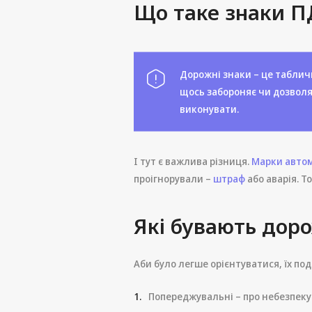
Що таке знаки ПД
Дорожні знаки – це таблич
щось забороняє чи дозволяє
виконувати.
І тут є важлива різниця.
Марки автом
проігнорували –
штраф
або аварія. То
Які бувають дорож
Аби було легше орієнтуватися, їх по
Попереджувальні – про небезпеку 