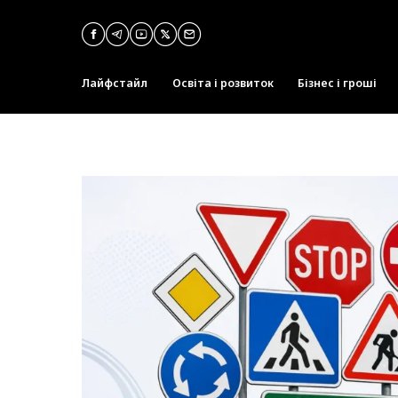
Лайфстайл
Освіта і розвиток
Бізнес і гроші