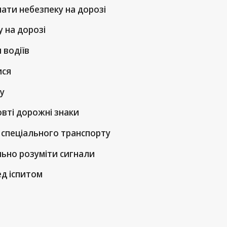
ати небезпеку на дорозі
у на дорозі
 водіїв
ися
у
вті дорожні знаки
 спеціального транспорту
ьно розуміти сигнали
ед іспитом