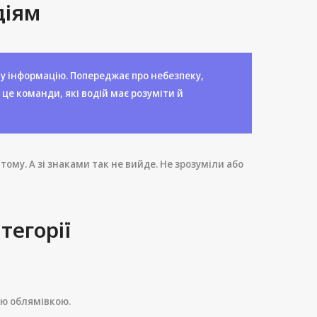
діям
ну інформацію. Попереджає про небезпеку,
 це команди, які водій має розуміти й
тому. А зі знаками так не вийде. Не зрозуміли або
тегорії
ою облямівкою.