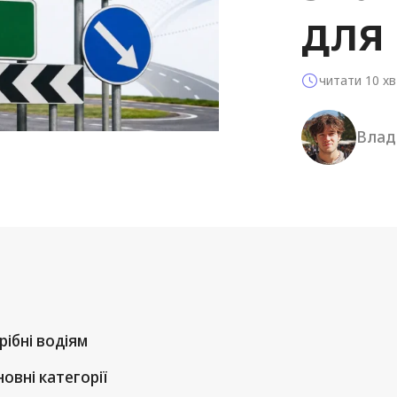
для 
читати
10
хв
Влад
ібні водіям
новні категорії