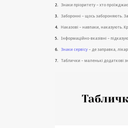
Знаки пріоритету – хто проїжджа
Заборонні – щось забороняють. З
Наказові – навпаки, наказують. Кру
Інформаційно-вказівні – підказую
Знаки сервісу
– де заправка, лікар
Таблички – маленькі додаткові з