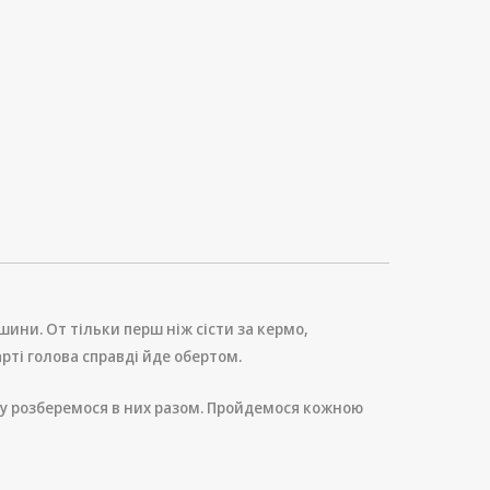
ини. От тільки перш ніж сісти за кермо,
тарті голова справді йде обертом.
ршу розберемося в них разом. Пройдемося кожною