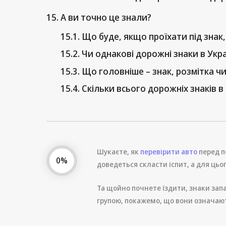
А ви точно це знали?
Що буде, якщо проїхати під знак,
Чи однакові дорожні знаки в Укра
Що головніше – знак, розмітка ч
Скільки всього дорожніх знаків в 
Шукаєте, як
перевірити авто
перед п
0%
доведеться скласти іспит, а для цього
Та щойно почнете їздити, знаки запа
групою, покажемо, що вони означают