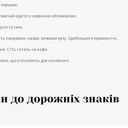
є першим.
азвичай круглі з червоною облямівкою.
глі та сині.
ть напрямки, назви, режими руху. Здебільшого прямокутні.
ня, СТО, готель чи кафе.
наки, що уточнюють дію основного.