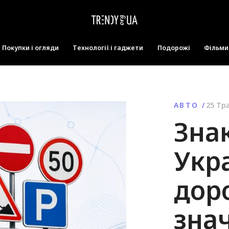
Покупки і огляди
Технології і гаджети
Подорожі
Фільми 
АВТО
/
25 Тр
Зна
Укра
доро
знач