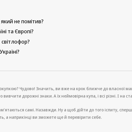
 який не помітив?
їні та Європі?
и світлофор?
Україні?
окупкою? Чудово! Значить, ви вже на крок ближче до власної маш
 вивчити дорожні знаки. А їх неймовірна купа, і всі різні. І на с
м’ятаються самі. Назавжди. Ну а щоб дійти до того іспиту, спе
ь, а наприкінці ви зможете ще й перевірити себе.