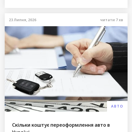
23 Липня, 2026
читати
7
хв
АВТО
Скільки коштує переоформлення авто в