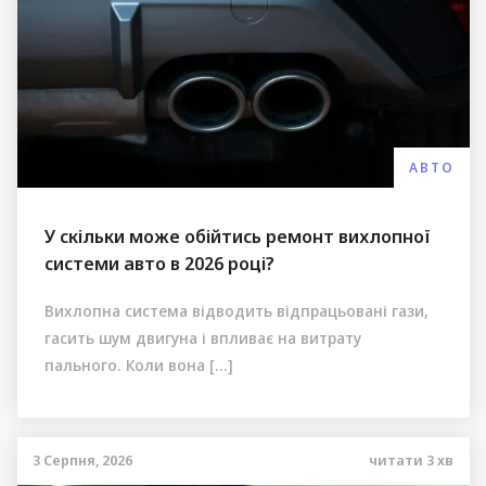
АВТО
У скільки може обійтись ремонт вихлопної
системи авто в 2026 році?
Вихлопна система відводить відпрацьовані гази,
гасить шум двигуна і впливає на витрату
пального. Коли вона […]
3 Серпня, 2026
читати
3
хв