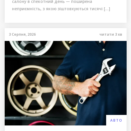
салону в спекотний день — поширена
неприємність, з якою зіштовхуються тисячі […]
3 Серпня, 2026
читати
3
хв
АВТО