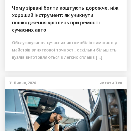
Чому зірвані болти коштують дорожче, ніж
хороший інструмент: як уникнути
пошкодження кріплень при ремонті
сучасних авто
Обслуговування сучасних автомобілів вимагає від
майстрів виняткової точності, оскільки більшість
вузлів виготовляються з легких сплавів […]
31 Липня, 2026
читати
3
хв