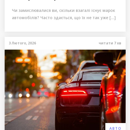
Чи замислювалися ви, скільки взагалі існує марок
автомобілів? Часто здається, що їх не так уже […]
3 Лютого, 2026
читати
7
хв
АВТО