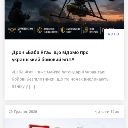
АВТО
Дрон «Баба Яга»: що відомо про
український бойовий БпЛА
«Баба Яга» – вже майже легендарні українські
бойові безпілотники, що по ночах викликають
паніку у […]
25 Травня, 2026
читати
10
хв