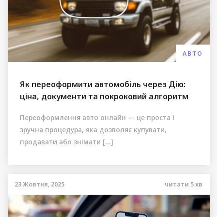
АВТО
Як переоформити автомобіль через Дію:
ціна, документи та покроковий алгоритм
Переоформлення авто онлайн — це проста і
зручна процедура, яка дозволяє купувати,
продавати або знімати […]
23 Жовтня, 2025
читати
5
хв