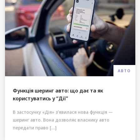
АВТО
Функція шеринг авто: що дає та як
користуватись у “Дії”
В застосунку «Дія» зʼявилася нова функція —
шеринг авто. Вона дозволяє власнику авто
передати право […]