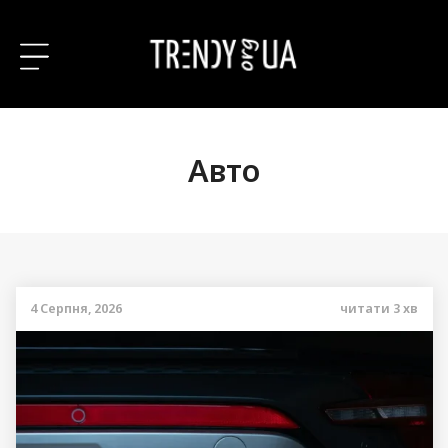
Авто
4 Серпня, 2026
читати
3
хв