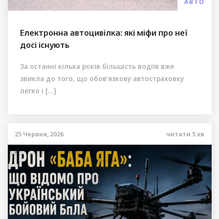
АВТО
Електронна автоцивілка: які міфи про неї
досі існують
За останні кілька років більшість водіїв вже
звикла до того, що обов’язкову автостраховку
легко і […]
25 Червня, 2026
читати
5
хв