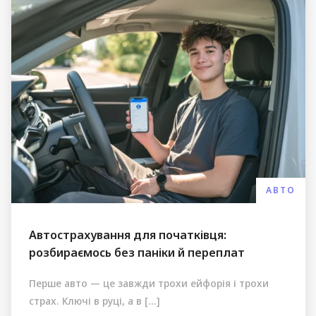
АВТО
Автострахування для початківця:
розбираємось без паніки й переплат
Перше авто — це завжди трохи ейфорія і трохи
страх. Ключі в руці, а в […]