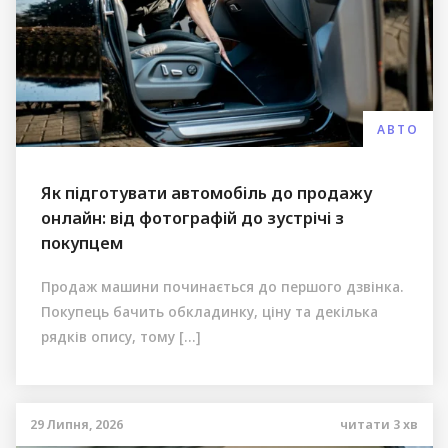
АВТО
Як підготувати автомобіль до продажу
онлайн: від фотографій до зустрічі з
покупцем
Продаж машини починається до першого дзвінка.
Покупець бачить обкладинку, ціну та декілька
рядків опису, тому […]
29 Липня, 2026
читати
3
хв