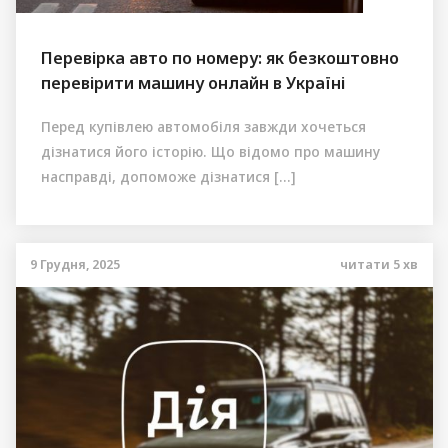
Перевірка авто по номеру: як безкоштовно
перевірити машину онлайн в Україні
Перед купівлею автомобіля завжди хочеться
дізнатися його історію. Що відомо про машину
насправді, допоможе дізнатися […]
9 Грудня, 2025
читати
5
хв