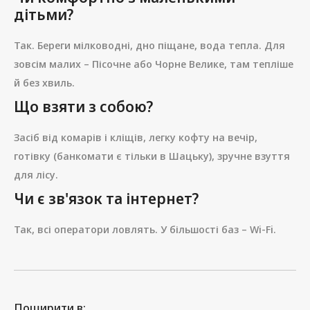
дітьми?
Так. Береги мілководні, дно піщане, вода тепла. Для
зовсім малих – Пісочне або Чорне Велике, там тепліше
й без хвиль.
Що взяти з собою?
Засіб від комарів і кліщів, легку кофту на вечір,
готівку (банкомати є тільки в Шацьку), зручне взуття
для лісу.
Чи є зв'язок та інтернет?
Так, всі оператори ловлять. У більшості баз – Wi-Fi.
Поширити в: