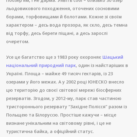
Поозер’ям, і не дарма. Уявіть собі – близько 30 озер
льодовикового походження, оточених сосновими
борами, торфовищами й болотами. Кожне зі своїм
характером – десь вода прозора, як скло, десь темна
від торфу, десь береги піщані, а десь зарослі
очеретом.
Усе це багатство ще з 1983 року охороняє
Шацький
національний природний парк
, один із найстаріших в
Україні. Площа – майже 49 тисяч гектарів, із 23
озерами у його межах. А у 2002 році ЮНЕСКО внесло
цю територію до своєї світової мережі біосферних
резерватів. Згодом, у 2012-му, парк став частиною
тристороннього резервату “Західне Полісся” разом із
Польщею та Білоруссю. Простіше кажучи – місце
визнане унікальним на світовому рівні, і це не
туристична байка, а офіційний статус.