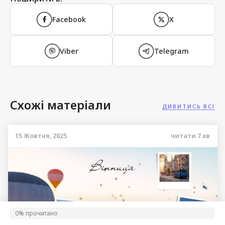
Facebook
X
Viber
Telegram
Схожі матеріали
ДИВИТИСЬ ВСІ
15 Жовтня, 2025
читати
7
хв
0% прочитано
0%