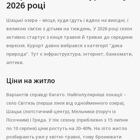
2026 році
Шацькі озера – місце, куди їдуть і вдвох на вихідні, і
великою сім’єю з дітьми на тиждень. У 2026 році сезон
активно стартує з кінця травня й триває до середини
вересня. Курорт давно вибрався з категорії “дика
природа”. Тут є інфраструктура, інтернет, банкомати,
аптеки.
Ціни на житло
Варіантів справді багато. Найпопулярніші локації –
село Світязь (перша лінія від однойменного озера),
Шацьк (логістичний центр), Мельники (поруч із
Пісочним) і Гряда. У пік сезону (приблизно з 15 липня
по 10 серпня) ціни ростуть на 20-40%. На літо житло
розбирають уже у квітні-травні, тому бронювати