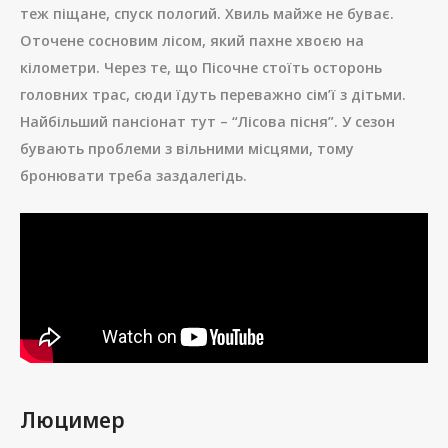
теж піщане, спуск пологий. Хвиль майже не буває.
Оточене сосновим лісом, який пахне хвоєю на
кілометри. Через те, що Пісочне стоїть осторонь
головних трас, сюди їдуть переважно сім’ї з дітьми.
Найбільший пансіонат тут – “Лісова пісня”. У сезон
бувають проблеми з вільними місцями, тому
бронювати треба заздалегідь.
Люцимер