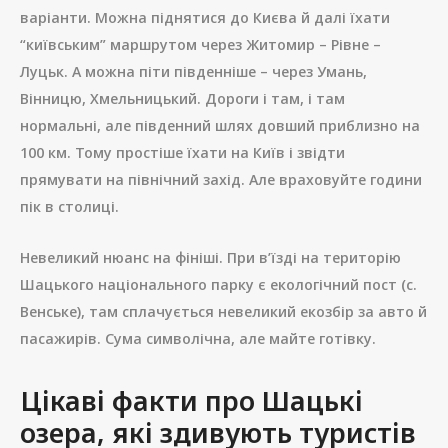
варіанти. Можна піднятися до Києва й далі їхати
“київським” маршрутом через Житомир – Рівне –
Луцьк. А можна піти південніше – через Умань,
Вінницю, Хмельницький. Дороги і там, і там
нормальні, але південний шлях довший приблизно на
100 км. Тому простіше їхати на Київ і звідти
прямувати на північний захід. Але враховуйте години
пік в столиці.
Невеликий нюанс на фініші. При в’їзді на територію
Шацького національного парку є екологічний пост (с.
Венське), там сплачується невеликий екозбір за авто й
пасажирів. Сума символічна, але майте готівку.
Цікаві факти про Шацькі
озера, які здивують туристів