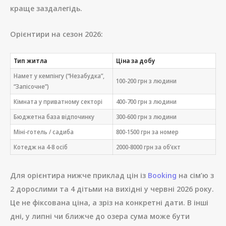
краще заздалегідь.
Орієнтири на сезон 2026:
Тип житла
Ціна за добу
Намет у кемпінгу (“Незабудка”,
100-200 грн з людини
“Запісочне”)
Кімната у приватному секторі
400-700 грн з людини
Бюджетна база відпочинку
300-600 грн з людини
Міні-готель / садиба
800-1500 грн за номер
Котедж на 4-8 осіб
2000-8000 грн за об’єкт
Для орієнтира нижче приклад цін із
Booking
на сім’ю з
2 дорослими та 4 дітьми на вихідні у червні 2026 року.
Це не фіксована ціна, а зріз на конкретні дати. В інші
дні, у липні чи ближче до озера сума може бути