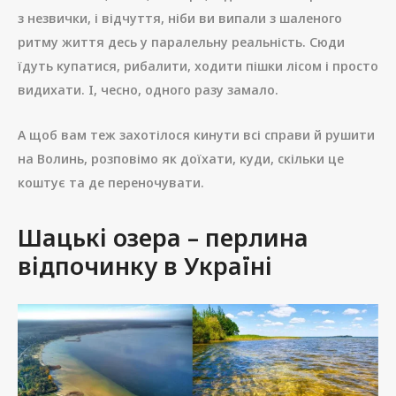
з незвички, і відчуття, ніби ви випали з шаленого
ритму життя десь у паралельну реальність. Сюди
їдуть купатися, рибалити, ходити пішки лісом і просто
видихати. І, чесно, одного разу замало.
А щоб вам теж захотілося кинути всі справи й рушити
на Волинь, розповімо як доїхати, куди, скільки це
коштує та де переночувати.
Шацькі озера – перлина
відпочинку в Україні