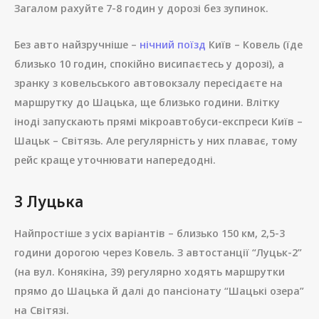
Загалом рахуйте 7-8 годин у дорозі без зупинок.
Без авто найзручніше –
нічний поїзд
Київ – Ковель (їде
близько 10 годин, спокійно висипаєтесь у дорозі), а
зранку з ковельського автовокзалу пересідаєте на
маршрутку до Шацька, ще близько години. Влітку
іноді запускають прямі мікроавтобуси-експреси Київ –
Шацьк – Світязь. Але регулярність у них плаває, тому
рейс краще уточнювати напередодні.
З Луцька
Найпростіше з усіх варіантів – близько 150 км, 2,5-3
години дорогою через Ковель. З автостанції “Луцьк-2”
(на вул. Конякіна, 39) регулярно ходять маршрутки
прямо до Шацька й далі до пансіонату “Шацькі озера”
на Світязі.