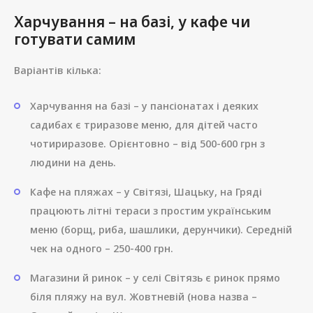
Харчування – на базі, у кафе чи
готувати самим
Варіантів кілька:
Харчування на базі – у пансіонатах і деяких
садибах є триразове меню, для дітей часто
чотириразове. Орієнтовно – від 500-600 грн з
людини на день.
Кафе на пляжах – у Світязі, Шацьку, на Гряді
працюють літні тераси з простим українським
меню (борщ, риба, шашлики, дерунчики). Середній
чек на одного – 250-400 грн.
Магазини й ринок – у селі Світязь є ринок прямо
біля пляжу на вул. Жовтневій (нова назва –