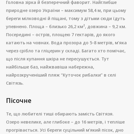
Головна зірка й безперечний фаворит. Найглибше
природне озеро України – максимум 58,4 м, при цьому
береги мілководні й піщані, тому з дітьми сюди їдуть
упевнено. Площа – близько 26,2 км², довжина – 9,2 км.
Посередині – острів, площею 7 гектарів, до якого
катають на човнах. Вода прозора до 5-8 метрів, м’яка
через срібло та гліцерин у складі. Багато хто помічає,
що після купання шкіра не пересушується. Тут
найбільше баз, найжвавіша набережна,
найрозкрученіший пляж “Куточок рибалки” в селі
Світязь.
Пісочне
Те, що любителі тиші обирають замість Світязя.
Озеро невелике, але глибоке – до 16 метрів, і тепліше
прогрівається. Усі береги суцільний м’який пісок, дно