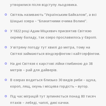
утворилися після відступу льодовика.
Світязь називають “Українським Байкалом”, а всі
Шацькі озера – “Блакитними очима Волині”.
У 1822 році Адам Міцкевич присвятив Світязю
окрему баладу, так озеро прославилось у Європі.
У вітряну погоду тут хвилі до метра, тому на
Світязі займаються віндсерфінгом і кайтсерфінгом.
На дні Світязя є карстові лійки глибиною до 38
метрів – рай для дайверів.
В озерах водиться близько 30 видів риби – щука,
короп, лящ, окунь і місцева гордість – вугор.
Під час міграцій тут зупиняється понад 80 тисяч
птахів – лебеді, чаплі, дикі качки.