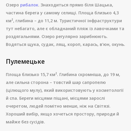
Озеро
рибалок
. Знаходиться прямо біля Шацька,
частина берега у самому селищі. Площа близько 4,3
км², глибина – до 11,2 м. Туристичної інфраструктури
тут небагато, але є обладнаний пляж із лавочками та
роздягальнями. Озеро регулярно зарибнюють.
Водяться щука, судак, лящ, короп, карась, в’юн, окунь.
Пулемецьке
Площа близько 15,7 км². Глибина скромніша, до 19 м,
але сильна сторона – товстий шар сапропелю
(цілющого мулу), який використовують у косметології
й спа. Береги місцями піщані, місцями зарослі
очеретом, людей помітно менше, ніж на Світязі.
Хороший вибір, якщо хочеться простору, природи й
майже без сусідів.