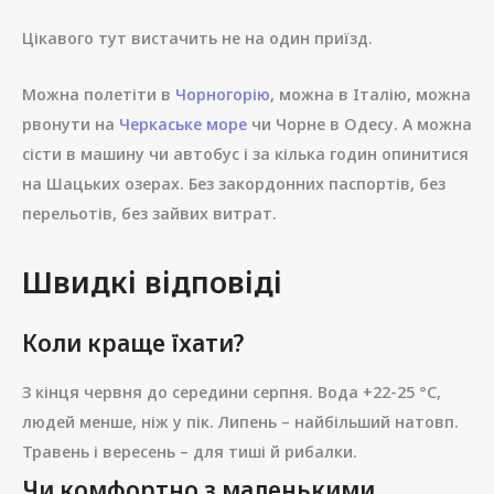
Цікавого тут вистачить не на один приїзд.
Можна полетіти в
Чорногорію
, можна в Італію, можна
рвонути на
Черкаське море
чи Чорне в Одесу. А можна
сісти в машину чи автобус і за кілька годин опинитися
на Шацьких озерах. Без закордонних паспортів, без
перельотів, без зайвих витрат.
Швидкі відповіді
Коли краще їхати?
З кінця червня до середини серпня. Вода +22-25 °C,
людей менше, ніж у пік. Липень – найбільший натовп.
Травень і вересень – для тиші й рибалки.
Чи комфортно з маленькими