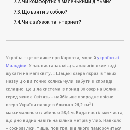
Чи комфортно з маленькими дітьми?
Що взяти з собою?
Чи є зв’язок та інтернет?
Україна – це не лише про Карпати, море й
українські
Мальдіви
. У нас вистачає місць, аналогів яким годі
шукати на мапі світу. І Шацькі озера якраз із таких.
Назву цю ви точно колись чули, забути її справді
складно. Це ціла система із понад 30 озер на Волині,
серед яких є Світязь – найбільше природне прісне
озеро України площею близько 26,2 км² і
максимальною глибиною 58,4 м. Вода настільки чиста,
що дно видно навіть на кілька метрів углиб. Навколо
– соснові ліси, тиша, повітря, від якого паморочиться