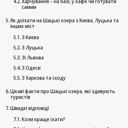
Харчування – на базі, у кафе чи готувати
самим
Як доїхати на Шацькі озера з Києва, Луцька та
інших міст
З Києва
З Луцька
Зі Львова
З Одеси
З Харкова та сходу
Цікаві факти про Шацькі озера, які здивують
туристів
Швидкі відповіді
Коли краще їхати?