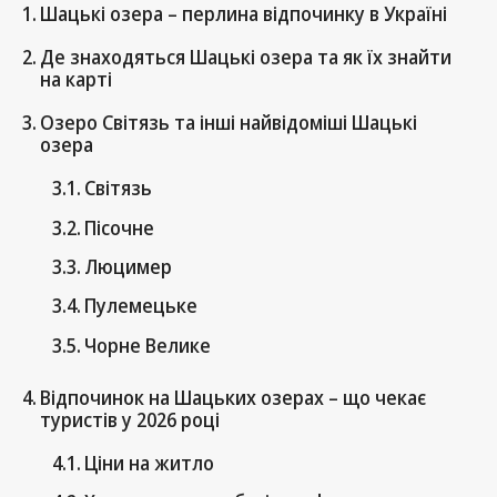
Шацькі озера – перлина відпочинку в Україні
Де знаходяться Шацькі озера та як їх знайти
на карті
Озеро Світязь та інші найвідоміші Шацькі
озера
Світязь
Пісочне
Люцимер
Пулемецьке
Чорне Велике
Відпочинок на Шацьких озерах – що чекає
туристів у 2026 році
Ціни на житло