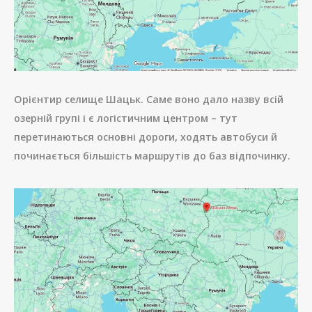
Орієнтир селище Шацьк. Саме воно дало назву всій
озерній групі і є логістичним центром – тут
перетинаються основні дороги, ходять автобуси й
починається більшість маршрутів до баз відпочинку.