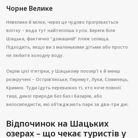
Чорне Велике
Невелике й мілке, через це чудово прогрівається
влітку – вода тут найтепліша з усіх. Береги біля
Шацька, фактично “домашній” пляж селища.
Підходить, якщо ви з маленькими дітьми або просто
не любите холодну воду.
Окрім цієї п’ятірки, у Шацькому поозер’ї є й менш
розкручені – Острів’янське, Перемут, Луки, Соминець,
Кримно. Туди їдуть переважно ті, хто хоче повної
тиші, дикої природи без баз і базарів, або
велосипедисти, які об’їжджають парк за два-три дні.
Відпочинок на Шацьких
озерах – що чекає туристів у