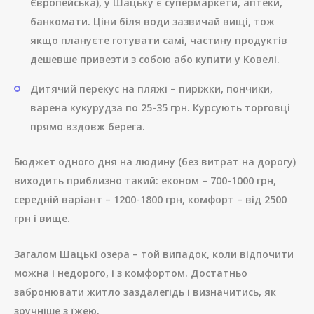
Європейська), у Шацьку є супермаркети, аптеки,
банкомати. Ціни біля води зазвичай вищі, тож
якщо плануєте готувати самі, частину продуктів
дешевше привезти з собою або купити у Ковелі.
Дитячий перекус на пляжі – пиріжки, пончики,
варена кукурудза по 25-35 грн. Курсують торговці
прямо вздовж берега.
Бюджет одного дня на людину (без витрат на дорогу)
виходить приблизно такий: економ – 700-1000 грн,
середній варіант – 1200-1800 грн, комфорт – від 2500
грн і вище.
Загалом Шацькі озера – той випадок, коли відпочити
можна і недорого, і з комфортом. Достатньо
забронювати житло заздалегідь і визначитись, як
зручніше з їжею.