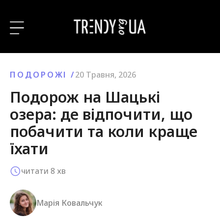
ПОДОРОЖІ
/
20 Травня, 2026
Подорож на Шацькі
озера: де відпочити, що
побачити та коли краще
їхати
читати
8
хв
Марія Ковальчук