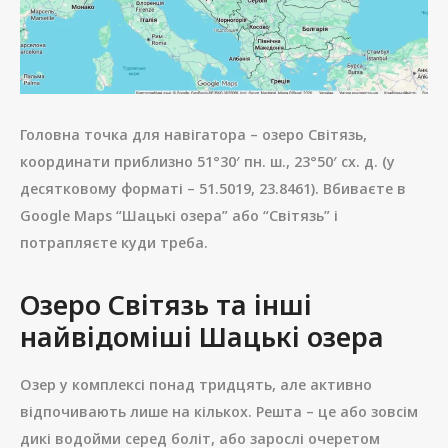
Головна точка для навігатора – озеро Світязь,
координати приблизно 51°30′ пн. ш., 23°50′ сх. д. (у
десятковому форматі – 51.5019, 23.8461). Вбиваєте в
Google Maps “Шацькі озера” або “Світязь” і
потрапляєте куди треба.
Озеро Світязь та інші
найвідоміші Шацькі озера
Озер у комплексі понад тридцять, але активно
відпочивають лише на кількох. Решта – це або зовсім
дикі водойми серед боліт, або зарослі очеретом