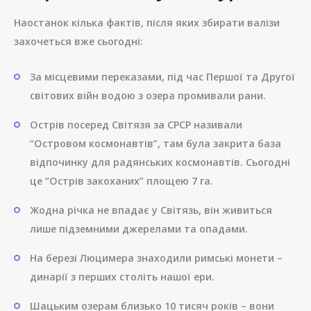
Наостанок кілька фактів, після яких збирати валізи
захочеться вже сьогодні:
За місцевими переказами, під час Першої та Другої
світових війн водою з озера промивали рани.
Острів посеред Світязя за СРСР називали
“Островом космонавтів”, там була закрита база
відпочинку для радянських космонавтів. Сьогодні
це “Острів закоханих” площею 7 га.
Жодна річка не впадає у Світязь, він живиться
лише підземними джерелами та опадами.
На березі Люцимера знаходили римські монети –
динарії з перших століть нашої ери.
Шацьким озерам близько 10 тисяч років – вони