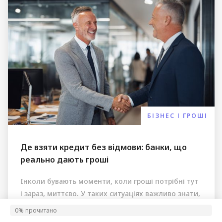
БІЗНЕС І ГРОШІ
Де взяти кредит без відмови: банки, що
реально дають гроші
Інколи бувають моменти, коли гроші потрібні тут
і зараз, миттєво. У таких ситуаціях важливо знати,
[…]
0% прочитано
0%