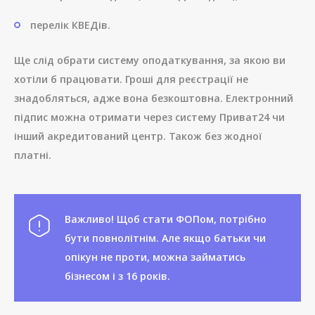
перелік КВЕДів.
Ще слід обрати систему оподаткування, за якою ви
хотіли б працювати. Гроші для реєстрації не
знадобляться, адже вона безкоштовна. Електронний
підпис можна отримати через систему Приват24 чи
інший акредитований центр. Також без жодної
платні.
Важливо! Щоб стати ФОПом, потрібно
бути повнолітнім. Але якщо батьки чи
опікун не проти, можна займатись
бізнесом і з 16 років.