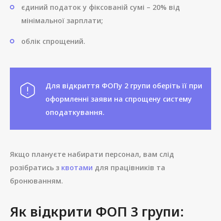
єдиний податок у фіксованій сумі – 20% від
мінімальної зарплати;
облік спрощений.
Для відкриття ФОПу 2 групи оберіть її при
оформленні заяви на спрощену систему
оподаткування.
Якщо плануєте набирати персонал, вам слід
розібратись з
квотами
для працівників та
бронюванням.
Як відкрити ФОП 3 групи: