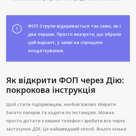
ФОП 3 групи відкривається так само, як і
два перших. Просто вказуєте, що обрали
цей варіант, у заяві на спрощене
оподаткування.
Як відкрити ФОП через Дію:
покрокова інструкція
Щоб стати підприємцем, необов’язково збирати
багато паперів та ходити по інстанціях. Можна
просто дістати з кишені телефон і зробити все через
застосунок ДІЯ. Це найшвидший спосіб. Всього кілька