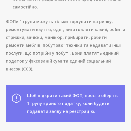
самостійно.
ФОПи 1 групи можуть тільки торгувати на ринку,
ремонтувати взуття, одяг, виготовляти ключі, робити
стрижки, зачіски, манікюр, прибирати, робити
ремонти меблів, побутової техніки та надавати інші
послуги, що потрібні у побуті. Вони платять єдиний
податок у фіксованій сумі та єдиний соціальний
внесок (ЄСВ).
Щоб відкрити такий ФОП, просто оберіть
1 групу єдиного податку, коли будете
подавати заяву на реєстрацію.