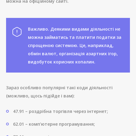
можна на офіційному сайті.
Важливо. Деякими видами діяльності не
можна займатись та платити податки за
спрощеною системою. Це, наприклад,
обмін валют, організація азартних ігор,
видобуток корисних копалин.
Зараз особливо популярні такі коди діяльності
(можливо, щось підійде і вам):
47.91 – роздрібна торгівля через інтернет;
62.01 – комп’ютерне програмування;