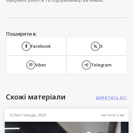
офіційної роботи та підприємництва немає.
Поширити в:
Facebook
X
Viber
Telegram
Схожі матеріали
ДИВИТИСЬ ВСІ
12 Листопада, 2025
читати
5
хв