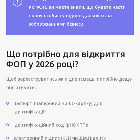
як ФОП, ви маєте знати, що будете нести
повну особисту відповідальність за
зобов’язаннями бізнесу.
Що потрібно для відкриття
ФОП у 2026 році?
Щоб зареєструватись як підприємець, потрібно дещо
підготувати:
паспорт (паперовий чи ID-картку) для
ідентифікації;
ідентифікаційний код (рНОКПП);
електронний підпис (КЕП чи Дія.Підпис);