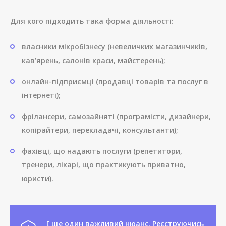
Для кого підходить така форма діяльності:
власники мікробізнесу (невеличких магазинчиків,
кав’ярень, салонів краси, майстерень);
онлайн-підприємці (продавці товарів та послуг в
інтернеті);
фрілансери, самозайняті (програмісти, дизайнери,
копірайтери, перекладачі, консультанти);
фахівці, що надають послуги (репетитори,
тренери, лікарі, що практикують приватно,
юристи).
І ще один важливий нюанс. Реєструючись