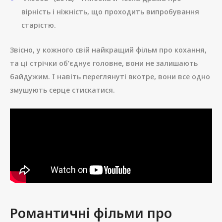
вірність і ніжність, що проходить випробування
старістю.
Звісно, у кожного свій найкращий фільм про кохання,
та ці стрічки об’єднує головне, вони не залишають
байдужим. І навіть переглянуті вкотре, вони все одно
змушують серце стискатися.
Романтичні фільми про