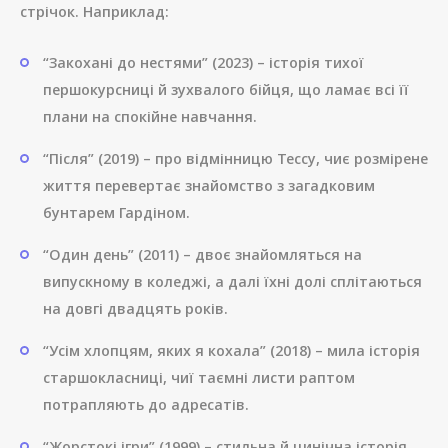
стрічок. Наприклад:
“Закохані до нестями” (2023) – історія тихої
першокурсниці й зухвалого бійця, що ламає всі її
плани на спокійне навчання.
“Після” (2019) – про відмінницю Тессу, чиє розмірене
життя перевертає знайомство з загадковим
бунтарем Гардіном.
“Один день” (2011) – двоє знайомляться на
випускному в коледжі, а далі їхні долі сплітаються
на довгі двадцять років.
“Усім хлопцям, яких я кохала” (2018) – мила історія
старшокласниці, чиї таємні листи раптом
потрапляють до адресатів.
“Жорстокі ігри” (1999) – стильна й цинічна історія