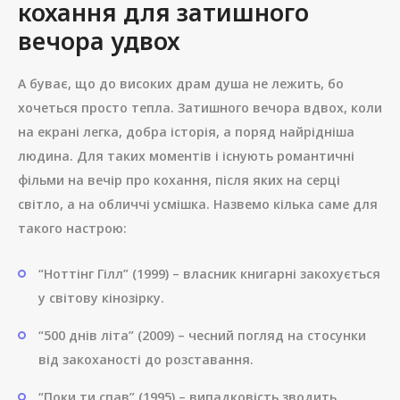
кохання для затишного
вечора удвох
А буває, що до високих драм душа не лежить, бо
хочеться просто тепла. Затишного вечора вдвох, коли
на екрані легка, добра історія, а поряд найрідніша
людина. Для таких моментів і існують романтичні
фільми на вечір про кохання, після яких на серці
світло, а на обличчі усмішка. Назвемо кілька саме для
такого настрою:
“Ноттінг Гілл” (1999) – власник книгарні закохується
у світову кінозірку.
“500 днів літа” (2009) – чесний погляд на стосунки
від закоханості до розставання.
“Поки ти спав” (1995) – випадковість зводить