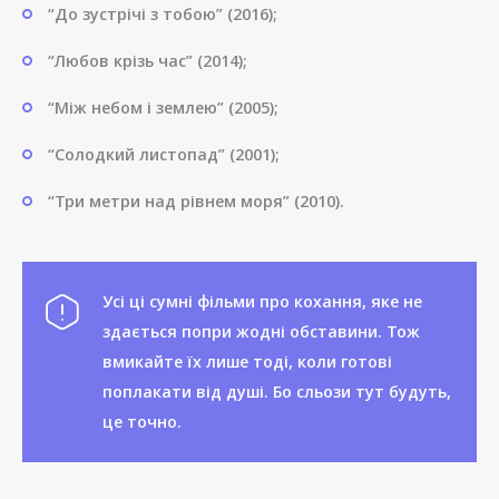
“До зустрічі з тобою” (2016);
“Любов крізь час” (2014);
“Між небом і землею” (2005);
“Солодкий листопад” (2001);
“Три метри над рівнем моря” (2010).
Усі ці сумні фільми про кохання, яке не
здається попри жодні обставини. Тож
вмикайте їх лише тоді, коли готові
поплакати від душі. Бо сльози тут будуть,
це точно.