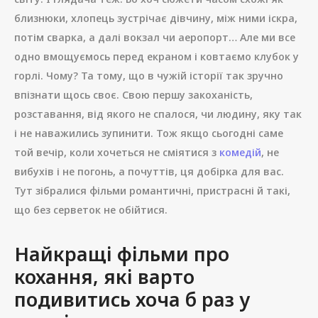
близнюки, хлопець зустрічає дівчину, між ними іскра,
потім сварка, а далі вокзал чи аеропорт… Але ми все
одно вмощуємось перед екраном і ковтаємо клубок у
горлі. Чому? Та тому, що в чужій історії так зручно
впізнати щось своє. Свою першу закоханість,
розставання, від якого не спалося, чи людину, яку так
і не наважились зупинити. Тож якщо сьогодні саме
той вечір, коли хочеться не сміятися з
комедій
, не
вибухів і не погонь, а почуттів, ця добірка для вас.
Тут зібралися фільми романтичні, пристрасні й такі,
що без серветок не обійтися.
Найкращі фільми про
кохання, які варто
подивитись хоча б раз у