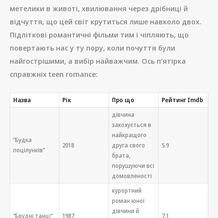
метелики в животі, хвилювання через дрібниці й
відчуття, що цей світ крутиться лише навколо двох.
Підліткові романтичні фільми тим і чіпляють, що
повертають нас у ту пору, коли почуття були
найгострішими, а вибір найважчим. Ось п’ятірка
справжніх teen romance:
Назва
Рік
Про що
Рейтинг Imdb
дівчина
закохується в
найкращого
“Будка
2018
друга свого
5.9
поцілунків”
брата,
порушуючи всі
домовленості
курортний
роман юної
дівчини й
“Брудні танці”
1987
7.1