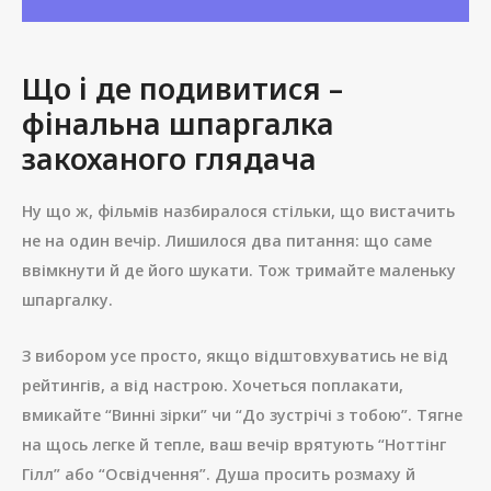
Що і де подивитися –
фінальна шпаргалка
закоханого глядача
Ну що ж, фільмів назбиралося стільки, що вистачить
не на один вечір. Лишилося два питання: що саме
ввімкнути й де його шукати. Тож тримайте маленьку
шпаргалку.
З вибором усе просто, якщо відштовхуватись не від
рейтингів, а від настрою. Хочеться поплакати,
вмикайте “Винні зірки” чи “До зустрічі з тобою”. Тягне
на щось легке й тепле, ваш вечір врятують “Ноттінг
Гілл” або “Освідчення”. Душа просить розмаху й