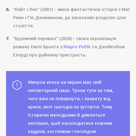
“Кейт і Лео” (2001) – мила фантастична історія з Мег
Раян і Г’ю Джекманом, де закоханих розділяє ціле
століття.
“Буремний перевал” (2026) – свіжа екранізація
роману Емілі Бронте з
Марго Роббі
та Джейкобом
Елорді про руйнівну пристрасть.
Минула епоха на екрані має свій
неповторний смак. Трохи туги за тим,
чого вже не повернути, і захвату від
краси, якої сьогодні не зустріти. Тому
історичні мелодрами й дивляться
неспішно, щоб насолодитися кожним
кадром, костюмом і поглядом.