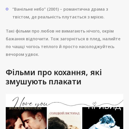
“Ванільне небо” (2001) – романтична драма з
твістом, де реальність плутається з мрією.
Такі фільми про любов не вимагають нічого, окрім
бажання відпочити. Тож загорніться в плед, налийте
по чашці чогось теплого й просто насолоджуйтесь
вечором удвох.
Фільми про кохання, які
змушують плакати