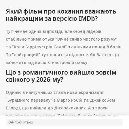
Який фільм про кохання вважають
найкращим за версією IMDb?
Тут немає однієї відповіді, але серед лідерів
стабільно тримаються “Вічне сяйво чистого розуму”
та “Коли Гаррі зустрів Саллі” з оцінками понад 8 балів.
Та “найкращий” тут поняття відносне, бо багато що
залежить від вашого настрою й смаку.
Що з романтичного вийшло зовсім
свіжого у 2026-му?
Однією з найгучніших стала нова екранізація
“Буремного перевалу” з Марго Роббі та Джейкобом
Елорді, що вийшла до Дня закоханих. А з трохи
раніших варто згадати “Бріджит Джонс: Божевільна
0% прочитано
0%
від хлопця” та чуттєвих “Суперників” із Зендеєю.