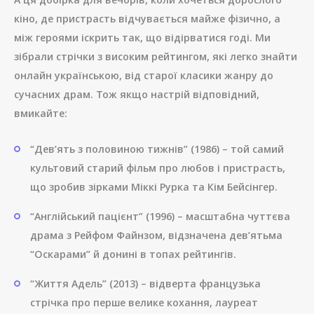
кіно, де пристрасть відчувається майже фізично, а
між героями іскрить так, що відірватися годі. Ми
зібрали стрічки з високим рейтингом, які легко знайти
онлайн українською, від старої класики жанру до
сучасних драм. Тож якщо настрій відповідний,
вмикайте:
“Дев’ять з половиною тижнів” (1986) – той самий
культовий старий фільм про любов і пристрасть,
що зробив зірками Міккі Рурка та Кім Бейсінгер.
“Англійський пацієнт” (1996) – масштабна чуттєва
драма з Рейфом Файнзом, відзначена дев’ятьма
“Оскарами” й донині в топах рейтингів.
“Життя Адель” (2013) – відверта французька
стрічка про перше велике кохання, лауреат