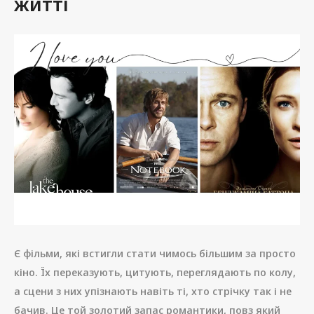
житті
Є фільми, які встигли стати чимось більшим за просто
кіно. Їх переказують, цитують, переглядають по колу,
а сцени з них упізнають навіть ті, хто стрічку так і не
бачив. Це той золотий запас романтики, повз який