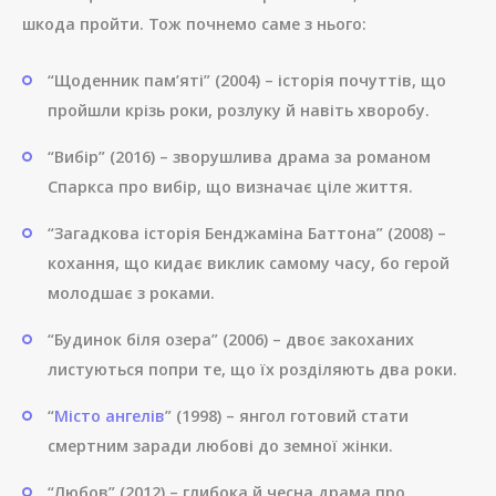
шкода пройти. Тож почнемо саме з нього:
“Щоденник пам’яті” (2004) – історія почуттів, що
пройшли крізь роки, розлуку й навіть хворобу.
“Вибір” (2016) – зворушлива драма за романом
Спаркса про вибір, що визначає ціле життя.
“Загадкова історія Бенджаміна Баттона” (2008) –
кохання, що кидає виклик самому часу, бо герой
молодшає з роками.
“Будинок біля озера” (2006) – двоє закоханих
листуються попри те, що їх розділяють два роки.
“
Місто ангелів
” (1998) – янгол готовий стати
смертним заради любові до земної жінки.
“Любов” (2012) – глибока й чесна драма про