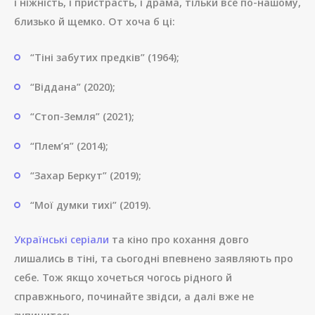
і ніжність, і пристрасть, і драма, тільки все по-нашому,
близько й щемко. От хоча б ці:
“Тіні забутих предків” (1964);
“Віддана” (2020);
“Стоп-Земля” (2021);
“Плем’я” (2014);
“Захар Беркут” (2019);
“Мої думки тихі” (2019).
Українські серіали
та кіно про кохання довго
лишались в тіні, та сьогодні впевнено заявляють про
себе. Тож якщо хочеться чогось рідного й
справжнього, починайте звідси, а далі вже не