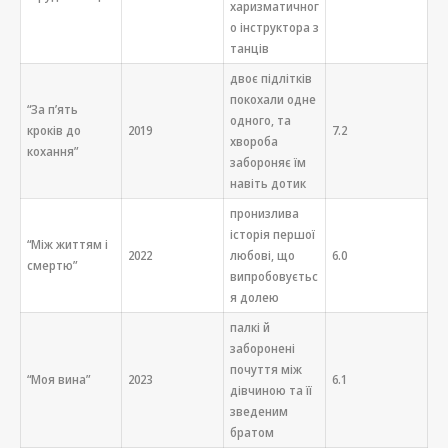
харизматичног
о інструктора з
танців
двоє підлітків
покохали одне
“За п’ять
одного, та
кроків до
2019
7.2
хвороба
кохання”
забороняє їм
навіть дотик
пронизлива
історія першої
“Між життям і
2022
любові, що
6.0
смертю”
випробовуєтьс
я долею
палкі й
заборонені
почуття між
“Моя вина”
2023
6.1
дівчиною та її
зведеним
братом