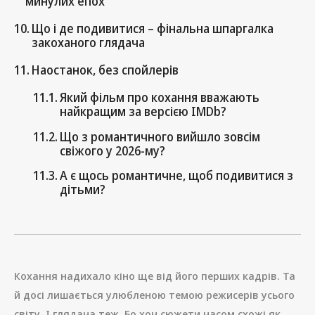
минулих епох
Що і де подивитися – фінальна шпаргалка
закоханого глядача
Наостанок, без спойлерів
Який фільм про кохання вважають
найкращим за версією IMDb?
Що з романтичного вийшло зовсім
свіжого у 2026-му?
А є щось романтичне, щоб подивитися з
дітьми?
Кохання надихало кіно ще від його перших кадрів. Та
й досі лишається улюбленою темою режисерів усього
світу. І глядача теж. Бо хоч сюжети часом схожі як