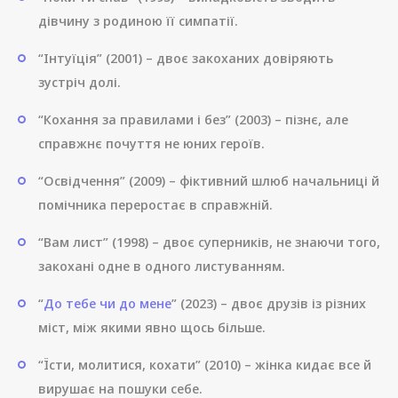
дівчину з родиною її симпатії.
“Інтуїція” (2001) – двоє закоханих довіряють
зустріч долі.
“Кохання за правилами і без” (2003) – пізнє, але
справжнє почуття не юних героїв.
“Освідчення” (2009) – фіктивний шлюб начальниці й
помічника переростає в справжній.
“Вам лист” (1998) – двоє суперників, не знаючи того,
закохані одне в одного листуванням.
“
До тебе чи до мене
” (2023) – двоє друзів із різних
міст, між якими явно щось більше.
“Їсти, молитися, кохати” (2010) – жінка кидає все й
вирушає на пошуки себе.