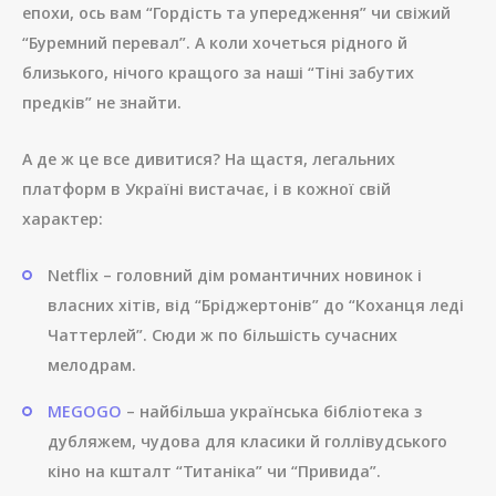
епохи, ось вам “Гордість та упередження” чи свіжий
“Буремний перевал”. А коли хочеться рідного й
близького, нічого кращого за наші “Тіні забутих
предків” не знайти.
А де ж це все дивитися? На щастя, легальних
платформ в Україні вистачає, і в кожної свій
характер:
Netflix – головний дім романтичних новинок і
власних хітів, від “Бріджертонів” до “Коханця леді
Чаттерлей”. Сюди ж по більшість сучасних
мелодрам.
MEGOGO
– найбільша українська бібліотека з
дубляжем, чудова для класики й голлівудського
кіно на кшталт “Титаніка” чи “Привида”.