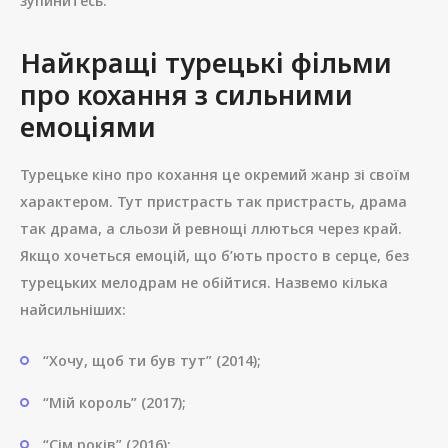
зупинитесь.
Найкращі турецькі фільми
про кохання з сильними
емоціями
Турецьке кіно про кохання це окремий жанр зі своїм
характером. Тут пристрасть так пристрасть, драма
так драма, а сльози й ревнощі ллються через край.
Якщо хочеться емоцій, що б’ють просто в серце, без
турецьких мелодрам не обійтися. Назвемо кілька
найсильніших:
“Хочу, щоб ти був тут” (2014);
“Мій король” (2017);
“Сім років” (2016);