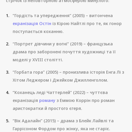
стрічок із неповторною атмосферою минулого:
“Гордість та упередження” (2005) – витончена
екранізація Остін
із Кірою Найтлі про те, як гонор
поступається коханню.
“Портрет дівчини у вогні” (2019) – французька
драма про заборонені почуття художниці та її
моделі у XVIII столітті.
“Горбата гора” (2005) – пронизлива історія Енга Лі з
Хітом Леджером і Джейком Джилленголом.
“Коханець леді Чаттерлей” (2022) – чуттєва
екранізація
роману
з Еммою Коррін про роман
аристократки й простого єгеря.
“Вік Адалайн” (2015) – драма з Блейк Лайвлі та
Гаррісоном Фордом про жінку, яка не старіє.