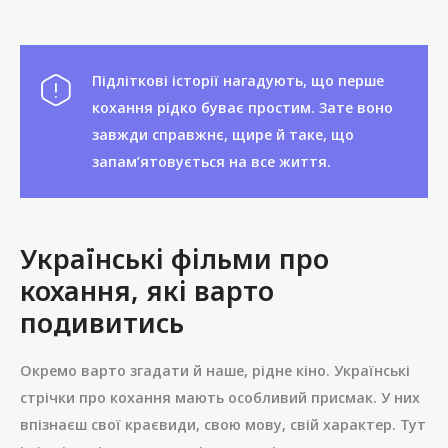
Підліткові історії нагадують, що перше
кохання рідко буває простим. Зате воно
завжди справжнє, щире й таке, що
запам’ятовується на все життя.
Українські фільми про
кохання, які варто
подивитись
Окремо варто згадати й наше, рідне кіно. Українські
стрічки про кохання мають особливий присмак. У них
впізнаєш свої краєвиди, свою мову, свій характер. Тут