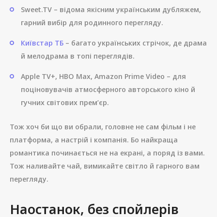
Sweet.TV – відома якісним українським дубляжем,
гарний вибір для родинного перегляду.
Київстар ТБ
– багато українських стрічок, де драма
й мелодрама в топі переглядів.
Apple TV+, HBO Max, Amazon Prime Video – для
поціновувачів атмосферного авторського кіно й
гучних світових прем’єр.
Тож хоч би що ви обрали, головне не сам фільм і не
платформа, а настрій і компанія. Бо найкраща
романтика починається не на екрані, а поряд із вами.
Тож наливайте чай, вимикайте світло й гарного вам
перегляду.
Наостанок, без спойлерів