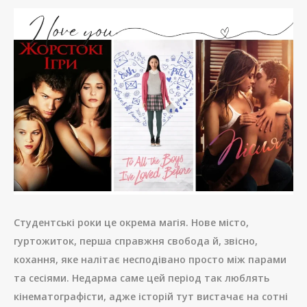
Студентські роки це окрема магія. Нове місто,
гуртожиток, перша справжня свобода й, звісно,
кохання, яке налітає несподівано просто між парами
та сесіями. Недарма саме цей період так люблять
кінематографісти, адже історій тут вистачає на сотні