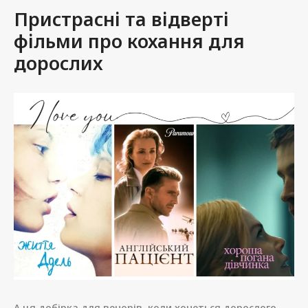
Пристрасні та відверті
фільми про кохання для
дорослих
А ця добірка для вечорів, коли хочеться дорослого