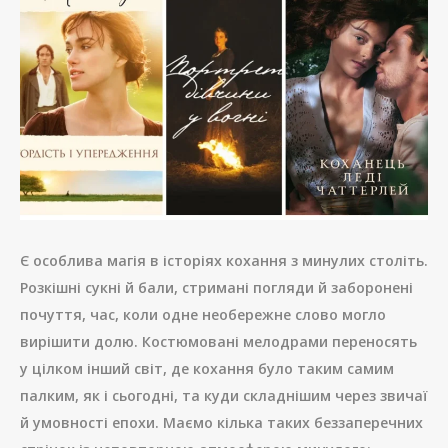
Є особлива магія в історіях кохання з минулих століть.
Розкішні сукні й бали, стримані погляди й заборонені
почуття, час, коли одне необережне слово могло
вирішити долю. Костюмовані мелодрами переносять
у цілком інший світ, де кохання було таким самим
палким, як і сьогодні, та куди складнішим через звичаї
й умовності епохи. Маємо кілька таких беззаперечних